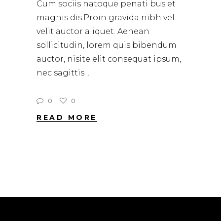
Cum sociis natoque penati bus et
magnis dis.Proin gravida nibh vel
velit auctor aliquet. Aenean
sollicitudin, lorem quis bibendum
auctor, nisite elit consequat ipsum,
nec sagittis
0
0
READ MORE