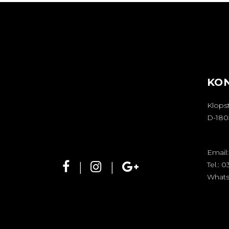
KO
Klopst
D-180
Email
Tel.:
0
What