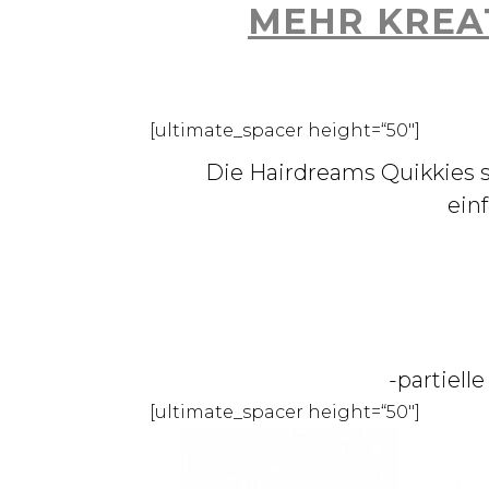
MEHR KREAT
[ultimate_spacer height=“50″]
Die Hairdreams Quikkies si
ein
-partiell
[ultimate_spacer height=“50″]