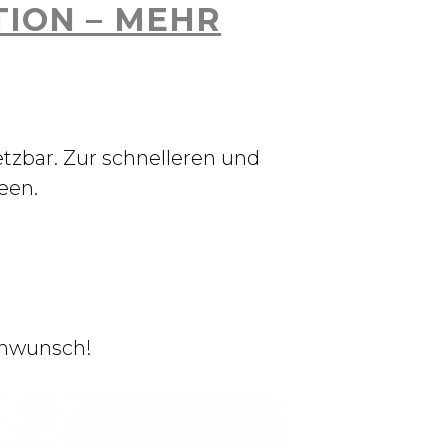
TION – MEHR
etzbar. Zur schnelleren und
een.
renwunsch!