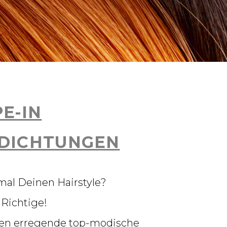
E-IN
DICHTUNGEN
mal Deinen Hairstyle?
 Richtige!
ehen erregende top-modische