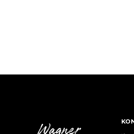
VOLUME
COLORING
KO