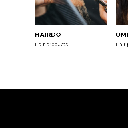
HAIRDO
OM
Hair products
Hair