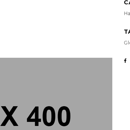
C
Ha
T
Gl