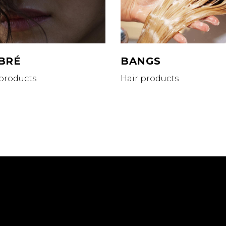
BRÉ
BANGS
 products
Hair products