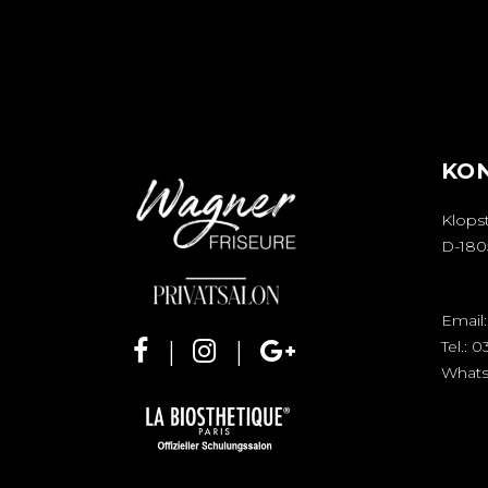
KO
Klopst
D-180
Email
Tel.:
0
What