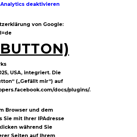
Analytics deaktivieren
tzerklärung von Google:
hl=de
-BUTTON)
rks
25, USA, integriert. Die
on“ („Gefällt mir“) auf
lopers.facebook.com/docs/plugins/
.
rem Browser und dem
 Sie mit Ihrer IPAdresse
klicken während Sie
erer Seiten auf Ihrem